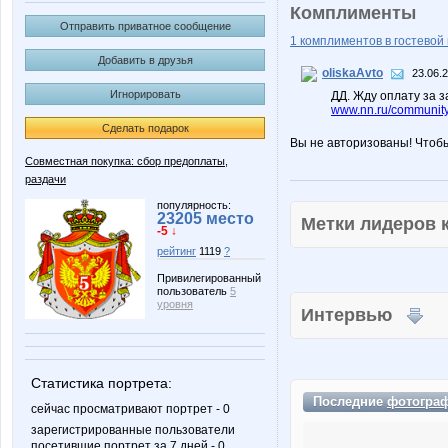
Комплименты
Отправить приватное сообщение
1 комплиментов в гостевой 
Добавить в друзья
oliskaAvto
23.06.
Игнорировать
ДД. Жду оплату за з
www.nn.ru/community/
Сделать подарок
Вы не авторизованы! Чтоб
Совместная покупка: сбор предоплаты,
раздачи
популярность:
23205 место
Метки лидеров
-5 ↓
рейтинг
1119
?
Привилегированный
пользователь
5
уровня
Интервью
Статистика портрета:
Последние
фотогра
сейчас просматривают портрет - 0
зарегистрированные пользователи
посетившие портрет за 7 дней - 0